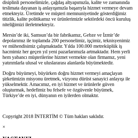
disiplinli personelimizle, çağdaş altyapımızla, kalite ve zamanında
teslimata dayanan iş anlayışımızla başarıyla hizmet vermeye devam
etmekteyiz. Üretimde ve müşteri memnuniyetinde gösterdiğimiz
titizlik, kalite politikamız ve ürünlerimizle sektördeki öncü kuruluş
niteliğimizi ilerletmekteyiz.
Mersin’de iki, Samsun’da bir fabrikamız, Gebze ve İzmir’de
depolarımız ile toplamda 200 personelimiz, işçimiz, teknisyenimiz
ve mühendisimiz çalışmaktadır. Yılda 100.000 metreküplük iş
hacmimiz her geçen yıl yeni pazarlarımızla artmaktadır. Hem yerli
hem yabancı müşterilerine hizmet vermekte olan firmamız, yeni
yatırımlarla ulusal ve uluslararası alanlarda büyümektedir.
Doğru büyümeyi, büyürken doğru hizmet vermeyi amaçlayan
şirketimizin misyonu üretmek, vizyonu dürüst sanayici anlayışı ile
yükselmektir. Amacımız, en iyi hizmet ve ürünlerle güven
oluşturmak, hedefimiz bu felsefe ve özgüvenle büyümek,
Türkiye’de en iyi, dünyanın en iyilerden olmaktır.
Copyright 2018 İNTERTİM © Tüm hakları saklıdır.
×